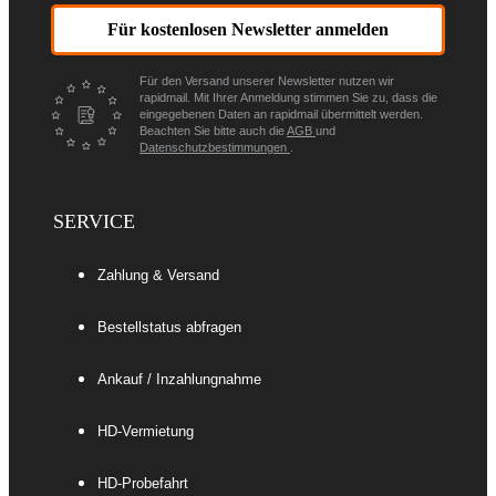
Für kostenlosen Newsletter anmelden
Für den Versand unserer Newsletter nutzen wir
rapidmail. Mit Ihrer Anmeldung stimmen Sie zu, dass die
eingegebenen Daten an rapidmail übermittelt werden.
Beachten Sie bitte auch die
AGB
und
Datenschutzbestimmungen
.
SERVICE
Zahlung & Versand
Bestellstatus abfragen
Ankauf / Inzahlungnahme
HD-Vermietung
HD-Probefahrt