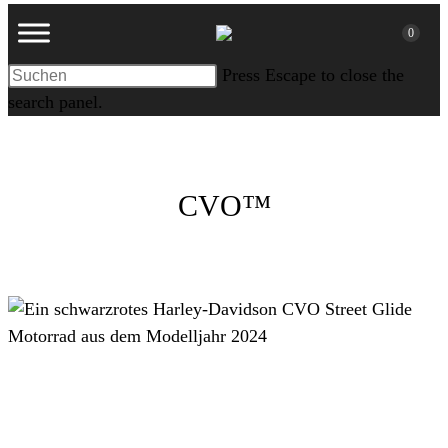
0
Press Escape to close the
search panel.
CVO™