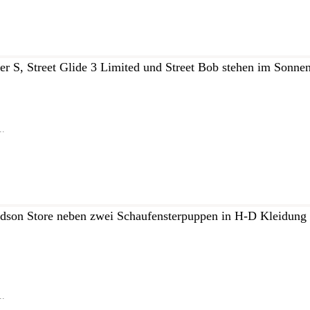
..
..