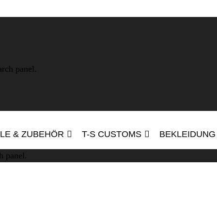
arch panel.
ILE & ZUBEHÖR
T-S CUSTOMS
BEKLEIDUNG
h panel.
TOUGH STORIES
IEDEREINSTEIGERKURSE 20