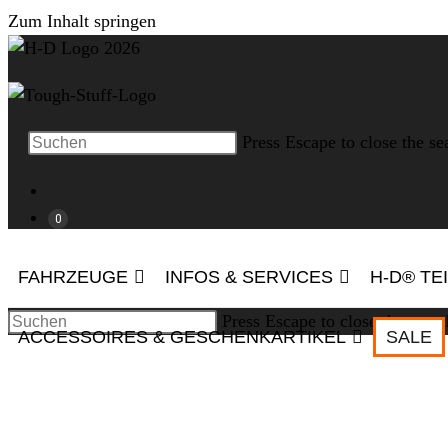
Zum Inhalt springen
Press Escape to close the se
0
FAHRZEUGE
INFOS & SERVICES
H-D® TE
Press Escape to close the searc
ACCESSOIRES & GESCHENKARTIKEL
SALE
W