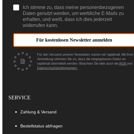
Ich stimme zu, dass meine personenbezogenen
Daten genutzt werden, um werbliche E-Mails zu
erhalten, und weiß, dass ich dies jederzeit
widerrufen kann.
Für kostenlosen Newsletter anmelden
Für den Versand unserer Newsletter nutzen wir rapidmail. Mit Ihrer
Anmeldung stimmen Sie zu, dass die eingegebenen Daten an
rapidmail übermittelt werden. Beachten Sie bitte auch die
AGB
und
Datenschutzbestimmungen
.
SERVICE
Zahlung & Versand
Bestellstatus abfragen